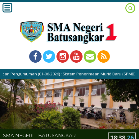
n (01-06-2026) : Sistem Penerimaan Murid Baru (SPMB) SMAN 1 Batusangk
SMA NEGERI 1 BATUSANGKAR
18
:
38
27