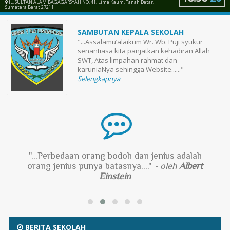
JL. SULTAN ALAM BAGAGARSYAH NO. 41, Lima Kaum, Tanah Datar,
Sumatera Barat 27211
SAMBUTAN KEPALA SEKOLAH
"...Assalamu’alaikum Wr. Wb. Puji syukur
senantiasa kita panjatkan kehadiran Allah
SWT, Atas limpahan rahmat dan
karuniaNya sehingga Website......"
Selengkapnya
"...Perbedaan orang bodoh dan jenius adalah
orang jenius punya batasnya...."
- oleh
Albert
Einstein
BERITA SEKOLAH