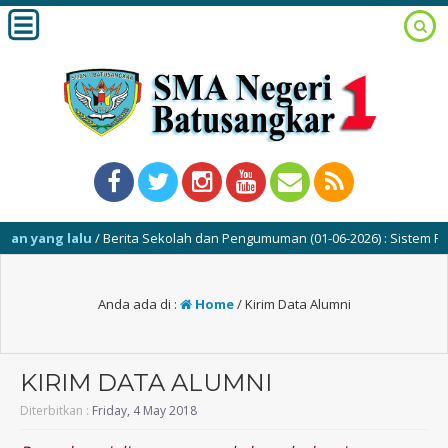
n yang lalu
/ Berita Sekolah dan Pengumuman (01-06-2026) : Sistem Pen
Anda ada di :
Home
/
Kirim Data Alumni
KIRIM DATA ALUMNI
Diterbitkan :
Friday, 4 May 2018