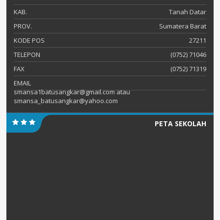
KAB.
Tanah Datar
PROV.
Sumatera Barat
KODE POS
27211
TELEPON
(0752) 71046
FAX
(0752) 71319
EMAIL
smansa1batusangkar@gmail.com atau
smansa_batusangkar@yahoo.com
PETA SEKOLAH