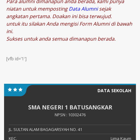
Para alumni dimanapun anda berada, kami punya
niatan untuk memposting
Data Alumni
sejak
angkatan pertama. Doakan ini bisa terwujud.
untuk itu silakan Anda mengisi Form Alumni di bawah
ini.
Sukses untuk anda semua dimanapun berada.
[vfb id=’1′]
DATA SEKOLAH
SMA NEGERI 1 BATUSANGKAR
NPSN : 10302476
JL. SULTAN ALAM BAGAGARSYAH NO. 41
KEC.
Lima Kaum