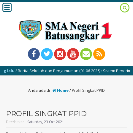
lalu
/ Berita Sekolah dan Pengumuman (01-06-2026) : Sistem Penerimaan 
Anda ada di :
Home
/
Profil Singkat PPID
PROFIL SINGKAT PPID
Diterbitkan :
Saturday, 23 Oct 2021