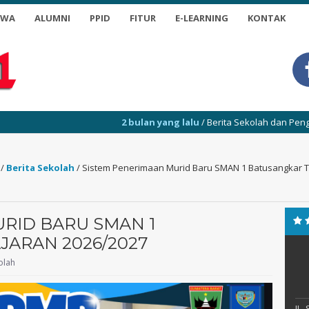
SWA
ALUMNI
PPID
FITUR
E-LEARNING
KONTAK
2 bulan yang lalu
/ Berita Sekolah dan Pengumuman (01
/
Berita Sekolah
/
Sistem Penerimaan Murid Baru SMAN 1 Batusangkar T
RID BARU SMAN 1
ARAN 2026/2027
olah
JL