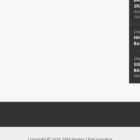
20
Ass
Yan
Dit
Hi
Ba
Dit
SI
BA
kli
Copyright © 2019, SMA Negeri 1 Batusangkar