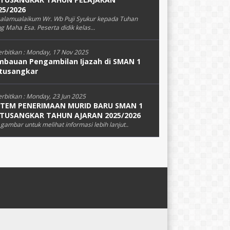
25/2026
alamualaikum Wr. Wb Puji Syukur kepada Tuhan
g Maha Esa. Peserta didik kelas...
erbitkan :
Monday, 17 Nov 2025
mbauan Pengambilan Ijazah di SMAN 1
tusangkar
erbitkan :
Monday, 23 Jun 2025
STEM PENERIMAAN MURID BARU SMAN 1
TUSANGKAR TAHUN AJARAN 2025/2026
k gambar untuk melihat informasi lebih lanjut..