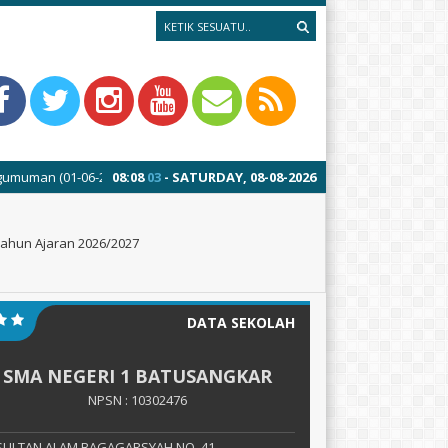
-06-2026) : Sistem Penerimaan Murid Baru (SPMB) SMAN 1 Batusangkar Ta
08
:
08
03
- SATURDAY, 08-08-2026
ahun Ajaran 2026/2027
DATA SEKOLAH
SMA NEGERI 1 BATUSANGKAR
NPSN : 10302476
. SULTAN ALAM BAGAGARSYAH NO. 41