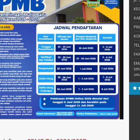
KEC
KAB
PR
KO
TE
FA
EM
sm
sm