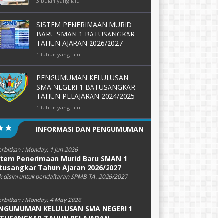
3 bulan yang lalu
SISTEM PENERIMAAN MURID
BARU SMAN 1 BATUSANGKAR
TAHUN AJARAN 2026/2027
1 tahun yang lalu
PENGUMUMAN KELULUSAN
SMA NEGERI 1 BATUSANGKAR
TAHUN PELAJARAN 2024/2025
1 tahun yang lalu
INFORMASI DAN PENGUMUMAN
erbitkan :
Monday, 1 Jun 2026
stem Penerimaan Murid Baru SMAN 1
tusangkar Tahun Ajaran 2026/2027
k disini untuk pendaftaran SPMB TA. 2026/2027
erbitkan :
Monday, 4 May 2026
NGUMUMAN KELULUSAN SMA NEGERI 1
TUSANGKAR TAHUN PELAJARAN