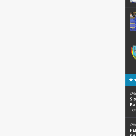
Dit
Si
Ba
kli
Dit
PE
BA