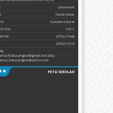
.
Lima Kaum
.
Tanah Datar
OV.
Sumatera Barat
DE POS
27211
LEPON
(0752) 71046
X
(0752) 71319
AIL
ansa1batusangkar@gmail.com atau
ansa_batusangkar@yahoo.com
PETA SEKOLAH