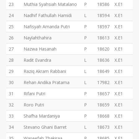
23
Muthia Syahsiah Matalano
P
18586
X.E1
24
Nadhif Fathullah Hamidi
L
18594
X.E1
25
Nafisyah Amanda Putri
P
18597
X.E1
26
Naylahthahira
P
18613
X.E1
27
Nazwa Hasanah
P
18620
X.E1
28
Radit Evandra
L
18636
X.E1
29
Raziq Akram Rabbani
L
18649
X.E1
30
Rehan Andika Pratama
L
17982
X.E1
31
Rifani Putri
P
18657
X.E1
32
Roro Putri
P
18659
X.E1
33
Shafha Mardaniya
P
18668
X.E1
34
Stevano Ghani Barret
L
18673
X.E1
35
Waseefah Zhakiraa
P
18685
X.E1