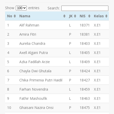
Show
entries
Search:
No
Nama
JK
NIS
Kelas
1
Alif Rahman
L
18371
X.E1
2
Amira Fitri
P
18381
X.E1
3
Aurelia Chandra
P
18403
X.E1
4
Axell Algani Putra
L
18405
X.E1
5
Azka Fadillah Arzie
L
18409
X.E1
6
Chayla Dwi Ghutala
P
18424
X.E1
7
Chika Primenia Putri Haidil
P
18427
X.E1
8
Farhan Novendra
L
18459
X.E1
9
Fathir Mashoufik
L
18463
X.E1
10
Ghaisani Nazira Onsi
P
18475
X.E1