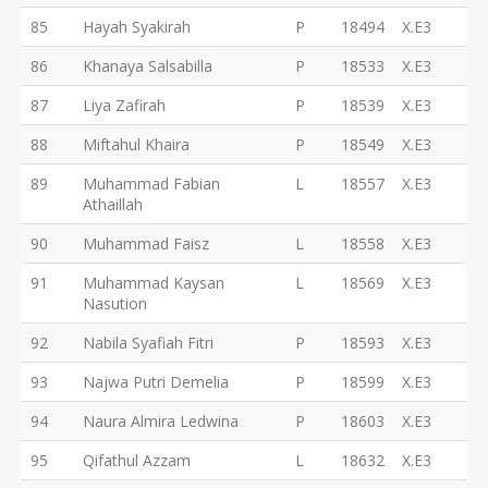
85
Hayah Syakirah
P
18494
X.E3
86
Khanaya Salsabilla
P
18533
X.E3
87
Liya Zafirah
P
18539
X.E3
88
Miftahul Khaira
P
18549
X.E3
89
Muhammad Fabian
L
18557
X.E3
Athaillah
90
Muhammad Faisz
L
18558
X.E3
91
Muhammad Kaysan
L
18569
X.E3
Nasution
92
Nabila Syafiah Fitri
P
18593
X.E3
93
Najwa Putri Demelia
P
18599
X.E3
94
Naura Almira Ledwina
P
18603
X.E3
95
Qifathul Azzam
L
18632
X.E3