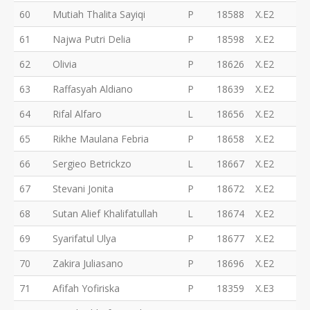
60
Mutiah Thalita Sayiqi
P
18588
X.E2
61
Najwa Putri Delia
P
18598
X.E2
62
Olivia
P
18626
X.E2
63
Raffasyah Aldiano
P
18639
X.E2
64
Rifal Alfaro
L
18656
X.E2
65
Rikhe Maulana Febria
P
18658
X.E2
66
Sergieo Betrickzo
L
18667
X.E2
67
Stevani Jonita
P
18672
X.E2
68
Sutan Alief Khalifatullah
L
18674
X.E2
69
Syarifatul Ulya
P
18677
X.E2
70
Zakira Juliasano
P
18696
X.E2
71
Afifah Yofiriska
P
18359
X.E3