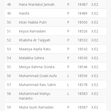
48
Hana Wardatul Jannah
P
18487
X.E2
49
Hanifa
P
18489
X.E2
50
Intan Nabila Putri
P
18500
X.E2
51
Keysa Ramadani
P
18526
X.E2
52
Khalisha At Taqiyah
P
18532
X.E2
53
Maaisya Aqela Ratu
P
18542
X.E2
54
Malaikha Sahira
P
18543
X.E2
55
Meisya Rahma Donita
P
18546
X.E2
56
Muhammad Dzaki Aufa
L
18556
X.E2
57
Muhammad Rais Salmi
L
18578
X.E2
58
Muhammad Wahyu
L
18583
X.E2
Harianto
59
Mutia Gusti Ramadan
P
18587
X.E2