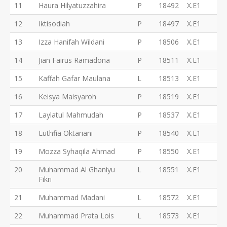
11
Haura Hilyatuzzahira
P
18492
X.E1
12
Iktisodiah
P
18497
X.E1
13
Izza Hanifah Wildani
P
18506
X.E1
14
Jian Fairus Ramadona
P
18511
X.E1
15
Kaffah Gafar Maulana
L
18513
X.E1
16
Keisya Maisyaroh
P
18519
X.E1
17
Laylatul Mahmudah
P
18537
X.E1
18
Luthfia Oktariani
P
18540
X.E1
19
Mozza Syhaqila Ahmad
P
18550
X.E1
20
Muhammad Al Ghaniyu
L
18551
X.E1
Fikri
21
Muhammad Madani
L
18572
X.E1
22
Muhammad Prata Lois
L
18573
X.E1