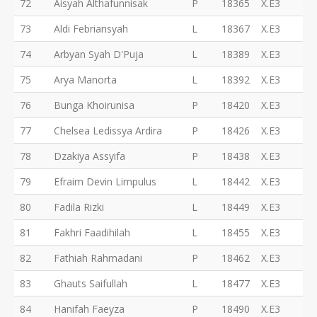
72
Aisyah Althafunnisak
P
18365
X.E3
73
Aldi Febriansyah
L
18367
X.E3
74
Arbyan Syah D'Puja
L
18389
X.E3
75
Arya Manorta
L
18392
X.E3
76
Bunga Khoirunisa
P
18420
X.E3
77
Chelsea Ledissya Ardira
P
18426
X.E3
78
Dzakiya Assyifa
P
18438
X.E3
79
Efraim Devin Limpulus
L
18442
X.E3
80
Fadila Rizki
L
18449
X.E3
81
Fakhri Faadihilah
L
18455
X.E3
82
Fathiah Rahmadani
P
18462
X.E3
83
Ghauts Saifullah
L
18477
X.E3
84
Hanifah Faeyza
P
18490
X.E3