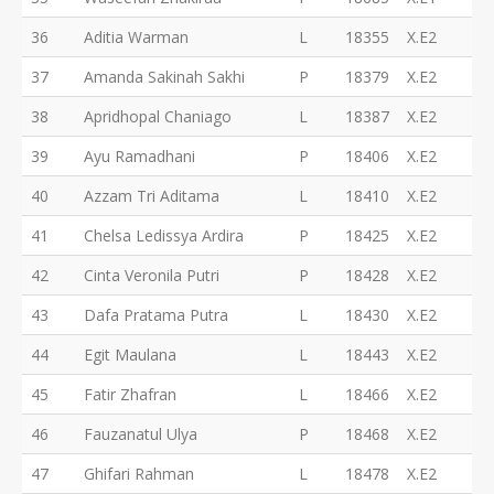
36
Aditia Warman
L
18355
X.E2
37
Amanda Sakinah Sakhi
P
18379
X.E2
38
Apridhopal Chaniago
L
18387
X.E2
39
Ayu Ramadhani
P
18406
X.E2
40
Azzam Tri Aditama
L
18410
X.E2
41
Chelsa Ledissya Ardira
P
18425
X.E2
42
Cinta Veronila Putri
P
18428
X.E2
43
Dafa Pratama Putra
L
18430
X.E2
44
Egit Maulana
L
18443
X.E2
45
Fatir Zhafran
L
18466
X.E2
46
Fauzanatul Ulya
P
18468
X.E2
47
Ghifari Rahman
L
18478
X.E2