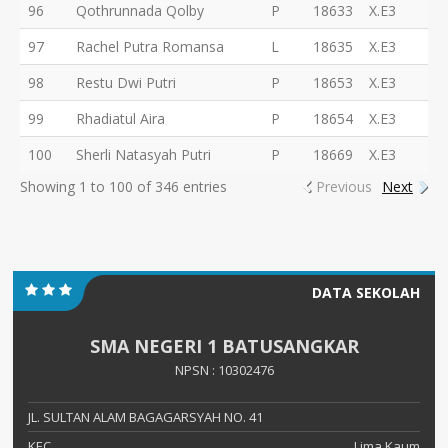
96
Qothrunnada Qolby
P
18633
X.E3
97
Rachel Putra Romansa
L
18635
X.E3
98
Restu Dwi Putri
P
18653
X.E3
99
Rhadiatul Aira
P
18654
X.E3
100
Sherli Natasyah Putri
P
18669
X.E3
Showing 1 to 100 of 346 entries
Previous
Next
DATA SEKOLAH
SMA NEGERI 1 BATUSANGKAR
NPSN : 10302476
JL. SULTAN ALAM BAGAGARSYAH NO. 41
KEC.
Lima Kaum