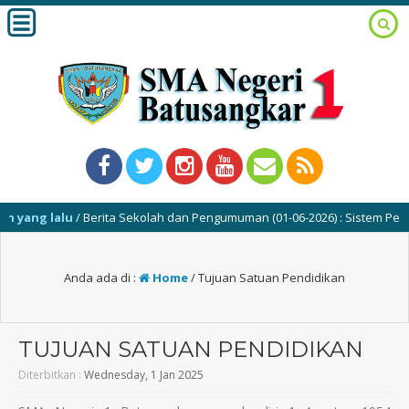
yang lalu
/ Berita Sekolah dan Pengumuman (01-06-2026) : Sistem Peneri
Anda ada di :
Home
/
Tujuan Satuan Pendidikan
TUJUAN SATUAN PENDIDIKAN
Diterbitkan :
Wednesday, 1 Jan 2025