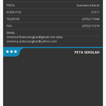
PROV.
Sumatera Barat
KODE POS
27211
TELEPON
(0752) 71046
FAX
(0752) 71319
EMAIL
smansa1batusangkar@gmail.com atau
smansa_batusangkar@yahoo.com
PETA SEKOLAH