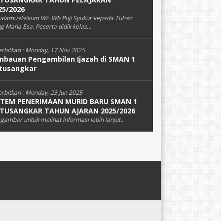
25/2026
alamualaikum Wr. Wb Puji Syukur kepada Tuhan
g Maha Esa. Peserta didik kelas...
erbitkan :
Monday, 17 Nov 2025
mbauan Pengambilan Ijazah di SMAN 1
tusangkar
erbitkan :
Monday, 23 Jun 2025
STEM PENERIMAAN MURID BARU SMAN 1
TUSANGKAR TAHUN AJARAN 2025/2026
k gambar untuk melihat informasi lebih lanjut..