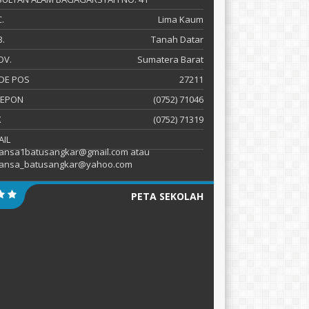
.
Lima Kaum
.
Tanah Datar
OV.
Sumatera Barat
DE POS
27211
LEPON
(0752) 71046
X
(0752) 71319
AIL
ansa1batusangkar@gmail.com atau
ansa_batusangkar@yahoo.com
PETA SEKOLAH