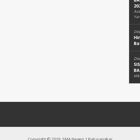
20
Ass
Yan
Dit
Hi
Ba
Dit
SI
BA
kli
Copyright © 2019, SMA Negeri 1 Batusangkar