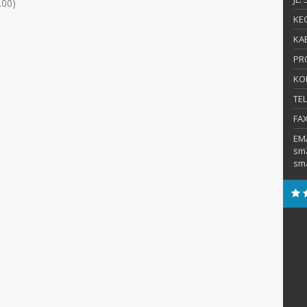
0)
KEC
KAB
PR
KO
TE
FA
EM
sm
sm