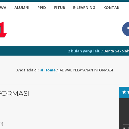
SWA
ALUMNI
PPID
FITUR
E-LEARNING
KONTAK
2 bulan yang lalu
/ Berita Sekolah dan Pen
Anda ada di :
Home
/
JADWAL PELAYANAN INFORMASI
FORMASI
0)
JL