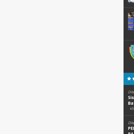
Dit
Si
Ba
kli
Dit
PE
BA