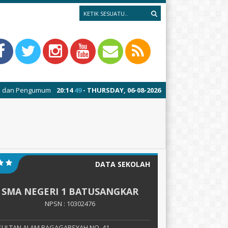
gumuman (01-06-2026) : Sistem Penerimaan Murid Baru (SPMB) SMAN 1 Bat
20
:
14
49
- THURSDAY, 06-08-2026
DATA SEKOLAH
SMA NEGERI 1 BATUSANGKAR
NPSN : 10302476
. SULTAN ALAM BAGAGARSYAH NO. 41