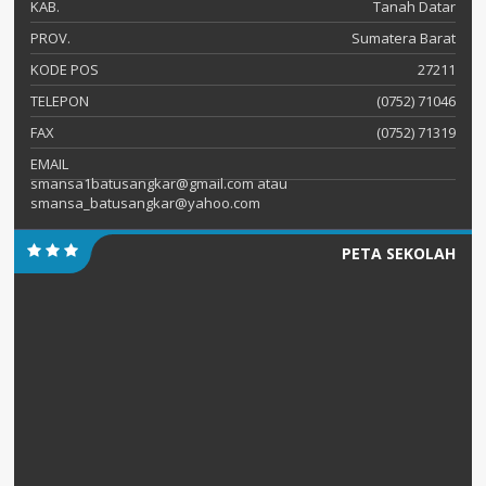
KAB.
Tanah Datar
PROV.
Sumatera Barat
KODE POS
27211
TELEPON
(0752) 71046
FAX
(0752) 71319
EMAIL
smansa1batusangkar@gmail.com atau
smansa_batusangkar@yahoo.com
PETA SEKOLAH