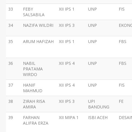
33
FEBY
XII IPS 1
UNP
FIS
SALSABILA
34
NAZIFA WILDRI
XII IPS 3
UNP
EKON
35
ARUM HAFIZAH
XII IPS 1
UNP
FBS
36
NABIL
XII IPS 4
UNP
FBS
PRATAMA
WIRDO
37
HANIF
XII IPS 4
UNP
FIS
MAHMUD
38
ZIRAH RISA
XII IPS 3
UPI
FE
AMIRA
BANDUNG
39
FARHAN
XII MIPA 1
ISBI ACEH
DESAI
ALIFRA ERZA