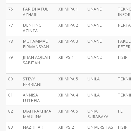
76
FARIDHATUL
XII MIPA 1
UNAND
TEKNO
AZHARI
INFOR
77
DENTING
XII MIPA 2
UNAND
PERTA
AZINTA
78
MUHAMMAD
XII MIPA 3
UNAND
FAKUL
FIRMANSYAH
PETE
79
JIHAN AQILAH
XII IPS 1
UNAND
FISIP
SABITAH
80
STEVY
XII MIPA 5
UNILA
TEKNI
FEBRIANI
81
ANNISA
XII MIPA 4
UNILA
TEKNI
LUTHFIA
82
DIAH RAKHMA
XII MIPA 5
UNIV.
FE
MAULINA
SURABAYA
83
NAZHIFAH
XII IPS 2
UNIVERSITAS
FISIP