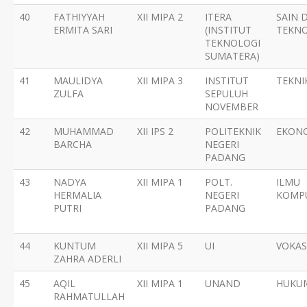
40
FATHIYYAH
XII MIPA 2
ITERA
SAIN 
ERMITA SARI
(INSTITUT
TEKNO
TEKNOLOGI
SUMATERA)
41
MAULIDYA
XII MIPA 3
INSTITUT
TEKNI
ZULFA
SEPULUH
NOVEMBER
42
MUHAMMAD
XII IPS 2
POLITEKNIK
EKON
BARCHA
NEGERI
PADANG
43
NADYA
XII MIPA 1
POLT.
ILMU
HERMALIA
NEGERI
KOMP
PUTRI
PADANG
44
KUNTUM
XII MIPA 5
UI
VOKAS
ZAHRA ADERLI
45
AQIL
XII MIPA 1
UNAND
HUKU
RAHMATULLAH