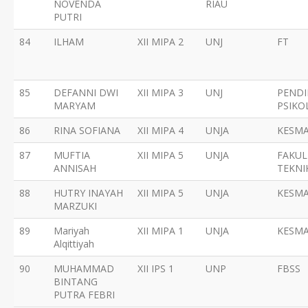
NOVENDA
RIAU
PUTRI
84
ILHAM
XII MIPA 2
UNJ
FT
85
DEFANNI DWI
XII MIPA 3
UNJ
PENDI
MARYAM
PSIKO
86
RINA SOFIANA
XII MIPA 4
UNJA
KESM
87
MUFTIA
XII MIPA 5
UNJA
FAKUL
ANNISAH
TEKNI
88
HUTRY INAYAH
XII MIPA 5
UNJA
KESM
MARZUKI
89
Mariyah
XII MIPA 1
UNJA
KESM
Alqittiyah
90
MUHAMMAD
XII IPS 1
UNP
FBSS
BINTANG
PUTRA FEBRI