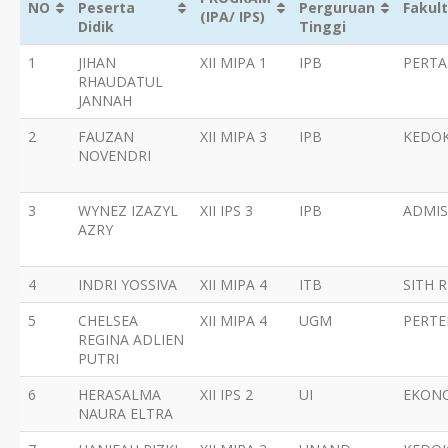
NO
Peserta
Perguruan
Fakul
(IPA/ IPS)
Didik
Tinggi
1
JIHAN
XII MIPA 1
IPB
PERTA
RHAUDATUL
JANNAH
2
FAUZAN
XII MIPA 3
IPB
KEDO
NOVENDRI
3
WYNEZ IZAZYL
XII IPS 3
IPB
ADMIS
AZRY
4
INDRI YOSSIVA
XII MIPA 4
ITB
SITH R
5
CHELSEA
XII MIPA 4
UGM
PERT
REGINA ADLIEN
PUTRI
6
HERASALMA
XII IPS 2
UI
EKON
NAURA ELTRA