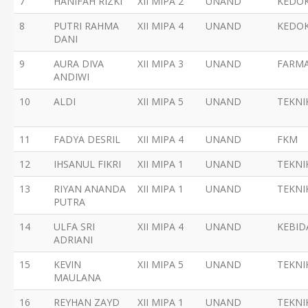
7
HANIFAH RIZKI
XII MIPA 2
UNAND
KEDO
8
PUTRI RAHMA
XII MIPA 4
UNAND
KEDO
DANI
9
AURA DIVA
XII MIPA 3
UNAND
FARMA
ANDIWI
10
ALDI
XII MIPA 5
UNAND
TEKNI
11
FADYA DESRIL
XII MIPA 4
UNAND
FKM
12
IHSANUL FIKRI
XII MIPA 1
UNAND
TEKNI
13
RIYAN ANANDA
XII MIPA 1
UNAND
TEKNI
PUTRA
14
ULFA SRI
XII MIPA 4
UNAND
KEBI
ADRIANI
15
KEVIN
XII MIPA 5
UNAND
TEKNI
MAULANA
16
REYHAN ZAYD
XII MIPA 1
UNAND
TEKNI