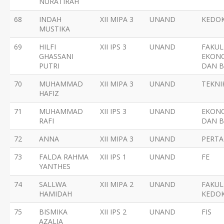
NURATIRAH
68
INDAH
XII MIPA 3
UNAND
KEDO
MUSTIKA
69
HILFI
XII IPS 3
UNAND
FAKUL
GHASSANI
EKON
PUTRI
DAN B
70
MUHAMMAD
XII MIPA 3
UNAND
TEKNI
HAFIZ
71
MUHAMMAD
XII IPS 3
UNAND
EKON
RAFI
DAN B
72
ANNA
XII MIPA 3
UNAND
PERTA
73
FALDA RAHMA
XII IPS 1
UNAND
FE
YANTHES
74
SALLWA
XII MIPA 2
UNAND
FAKUL
HAMIDAH
KEDO
75
BISMIKA
XII IPS 2
UNAND
FIS
AZALIA