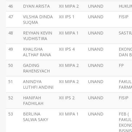
46
DYAN ARISTA
XII MIPA 2
UNAND
HUKU
47
VILSHIA DINDA
XII IPS 1
UNAND
FISIP
SUQMA
48
REYHAN KEVIN
XII MIPA 1
UNAND
SASTR
YUDHISTIRA
49
KHALISHA
XII IPS 4
UNAND
EKON
ALTHAF RANA
DAN B
50
GADING
XII MIPA 2
UNAND
FP
RAHENSYACH
51
ANINDYA
XII MIPA 2
UNAND
FAKUL
LUTHFI ANDINI
FARMA
52
HANIFAH
XII IPS 2
UNAND
FISIP
FADHILAH
53
BERLINA
XII MIPA 1
UNAND
FEB (
SALWA SAKY
FAKUL
EKON
BISNIS