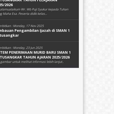
25/2026
alamualaikum Wr. Wb Puji Syukur kepada Tuhan
g Maha Esa. Peserta didik kelas...
erbitkan :
Monday, 17 Nov 2025
mbauan Pengambilan Ijazah di SMAN 1
tusangkar
erbitkan :
Monday, 23 Jun 2025
STEM PENERIMAAN MURID BARU SMAN 1
TUSANGKAR TAHUN AJARAN 2025/2026
k gambar untuk melihat informasi lebih lanjut..