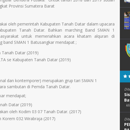
ngkat Provinsi Sumatera Barat
akai oleh pemerintah Kabupaten Tanah Datar dalam upacara
t Kabupaten Tanah Datar. Bahkan marching Band SMAN 1
masyarakat untuk memeriahkan acara khatam alquran di
ng band SMAN 1 Batusangkar mendapat ;
n Tanah Datar (2019)
SLTA se Kabupaten Tanah Datar (2019)
sional dan kontemporer) merupakan grup tari SMAN 1
cara sambutan di Pemda Tanah Datar.
Dit
Si
kar mendapat;
Ba
anah Datar (2019)
kli
akan oleh Kodim 03 07 Tanah Datar. (2017)
eh Korem 032 Wirabraja (2017)
Dit
PE
BA