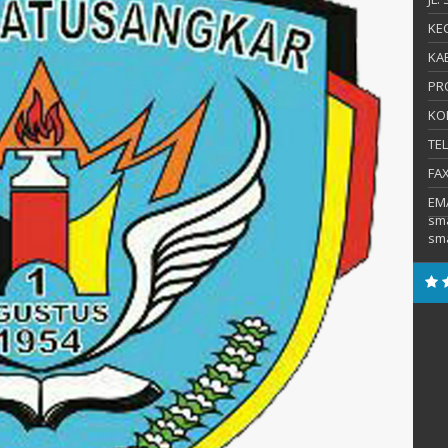
KEC
KAB
PR
KO
TE
FA
EM
sm
sm