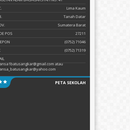
.
Lima Kaum
.
Tanah Datar
OV.
Sumatera Barat
DE POS
27211
LEPON
(0752) 71046
X
(0752) 71319
AIL
ansa1batusangkar@gmail.com atau
ansa_batusangkar@yahoo.com
PETA SEKOLAH