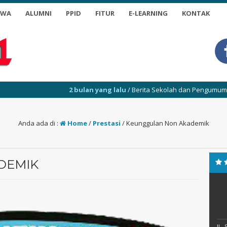
SWA
ALUMNI
PPID
FITUR
E-LEARNING
KONTAK
2 bulan yang lalu
/ Berita Sekolah dan Pengumuman (01-06-2026
Anda ada di :
Home
/
Prestasi
/
Keunggulan Non Akademik
DEMIK
JL