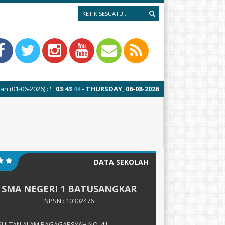
) : Sistem Penerimaan Murid Baru (SPMB) SMAN 1 Batusangkar Tahun Ajar
03
:
43
45
- THURSDAY, 06-08-2026
DATA SEKOLAH
SMA NEGERI 1 BATUSANGKAR
NPSN : 10302476
. SULTAN ALAM BAGAGARSYAH NO. 41