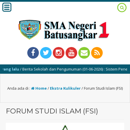
ng lalu
/ Berita Sekolah dan Pengumuman (01-06-2026) : Sistem Penerima
Anda ada di :
Home
/
Ekstra Kulikuler
/
Forum Studi Islam (FSI)
FORUM STUDI ISLAM (FSI)