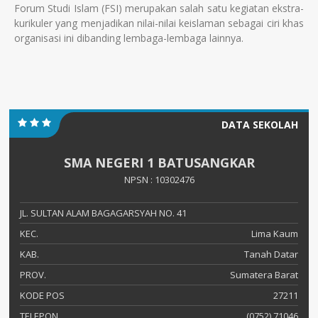
Forum Studi Islam (FSI) merupakan salah satu kegiatan ekstra-
kurikuler yang menjadikan nilai-nilai keislaman sebagai ciri khas
organisasi ini dibanding lembaga-lembaga lainnya.
DATA SEKOLAH
SMA NEGERI 1 BATUSANGKAR
NPSN : 10302476
JL. SULTAN ALAM BAGAGARSYAH NO. 41
KEC.
Lima Kaum
KAB.
Tanah Datar
PROV.
Sumatera Barat
KODE POS
27211
TELEPON
(0752) 71046