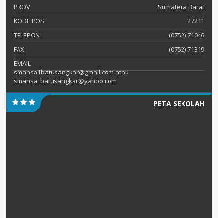
PROV.
Sumatera Barat
KODE POS
27211
TELEPON
(0752) 71046
FAX
(0752) 71319
EMAIL
smansa1batusangkar@gmail.com atau
smansa_batusangkar@yahoo.com
PETA SEKOLAH