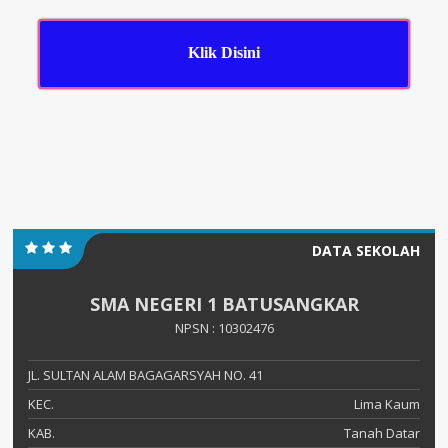
Klik Disini
DATA SEKOLAH
SMA NEGERI 1 BATUSANGKAR
NPSN : 10302476
JL. SULTAN ALAM BAGAGARSYAH NO. 41
KEC.
Lima Kaum
KAB.
Tanah Datar